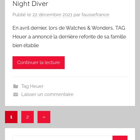
Night Diver
Publié le
22 décembre 2021
par
faussefrance
En avril dernier, lors de Watches & Wonders, TAG
Heuer a annoncé la dernière refonte de sa famille
bien établie
Continuer la lecture
Tag Heuer
Laisser un commentaire
Navigation
Articles
1
2
»
suivants
des
articles
Recherche