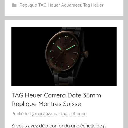
Replique TAG Heuer Aquaracer
,
Tag Heuer
TAG Heuer Carrera Date 36mm
Replique Montres Suisse
Publié le
15 mai 2024
par
faussefrance
Si vous avez déjà confondu une échelle de 5