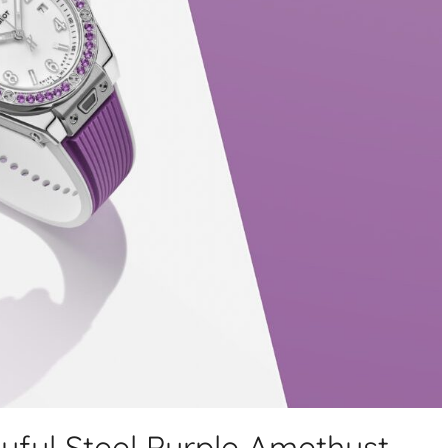
yful Steel Purple Amethyst