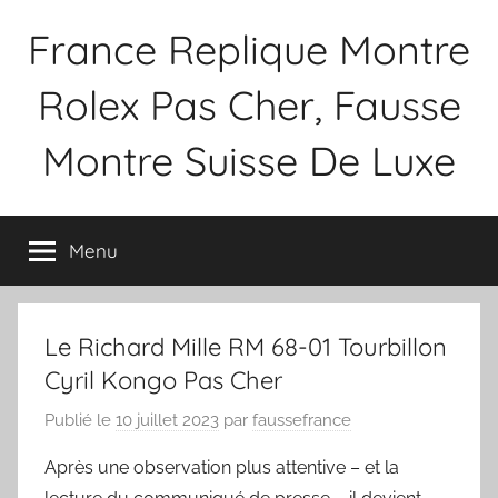
Aller
France Replique Montre
au
contenu
Rolex Pas Cher, Fausse
Montre Suisse De Luxe
Menu
Le Richard Mille RM 68-01 Tourbillon
Cyril Kongo Pas Cher
Publié le
10 juillet 2023
par
faussefrance
Après une observation plus attentive – et la