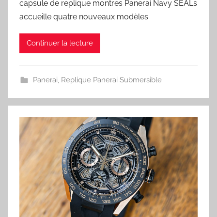
capsule de replique montres Panerai Navy SEALs
accueille quatre nouveaux modèles
Continuer la lecture
Panerai
,
Replique Panerai Submersible