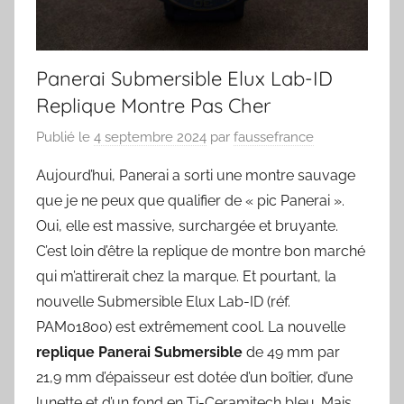
Panerai Submersible Elux Lab-ID
Replique Montre Pas Cher
Publié le
4 septembre 2024
par
faussefrance
Aujourd’hui, Panerai a sorti une montre sauvage
que je ne peux que qualifier de « pic Panerai ».
Oui, elle est massive, surchargée et bruyante.
C’est loin d’être la replique de montre bon marché
qui m’attirerait chez la marque. Et pourtant, la
nouvelle Submersible Elux Lab-ID (réf.
PAM01800) est extrêmement cool. La nouvelle
replique Panerai Submersible
de 49 mm par
21,9 mm d’épaisseur est dotée d’un boîtier, d’une
lunette et d’un fond en Ti-Ceramitech bleu. Mais